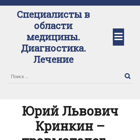
Перейти
к
Специалисты в
содержимому
области
Кно
медицины.
Диагностика.
Отк
Лечение
Юрий Львович
Кринкин –