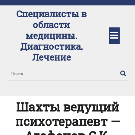
Перейти
к
Специалисты в
содержимому
области
Кно
медицины.
Диагностика.
Отк
Лечение
Шахты ведущий
психотерапевт —