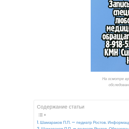
На осмотре вр
обследован
Содержание статьи
Шамараков П.П. — педиатр Ростов. Информац
Шамараков П.П. — педиатр Ростов. Образован