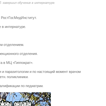
П. завершил обучение в интернатуре.
л РостГосМедИнститут.
 в интернатуре.
ым отделением.
фекционного отделения.
а в МЦ «Гиппократ».
и и паразитологии и по настоящий момент врачом
етн. поликлиники.
валификации по педиатрии.