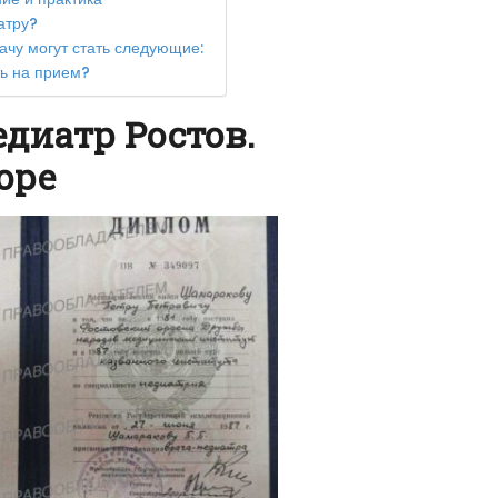
атру?
чу могут стать следующие:
ть на прием?
едиатр Ростов.
оре