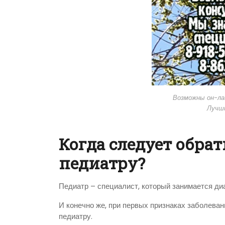
Возможны он-ла
Лучш
Когда следует обра
педиатру?
Педиатр – специалист, который занимается ди
И конечно же, при первых признаках заболевани
педиатру.