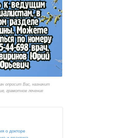
ач опросит Вас, назначит
ие, грамотное лечение
ия о докторе
ие и практика