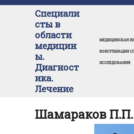
Перейти
к
Специали
содержимому
сты в
области
МЕДИЦИНСКАЯ И
медицин
КОНСУЛЬТАЦИИ С
ы.
ИССЛЕДОВАНИЯ
Диагност
ика.
Лечение
Шамараков П.П.