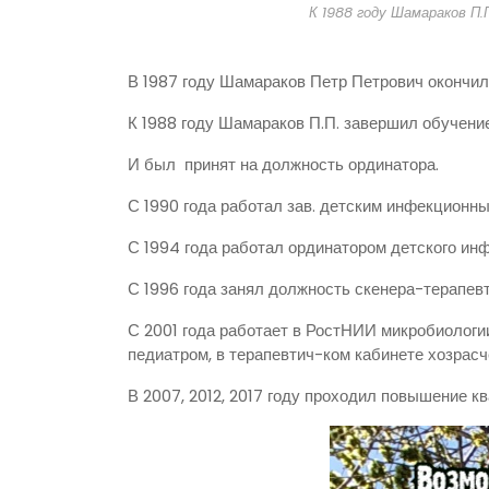
К 1988 году Шамараков П.
В 1987 году Шамараков Петр Петрович окончи
К 1988 году Шамараков П.П. завершил обучение
И был принят на должность ординатора.
С 1990 года работал зав. детским инфекционн
С 1994 года работал ординатором детского ин
С 1996 года занял должность скенера-терапевт
С 2001 года работает в РостНИИ микробиологи
педиатром, в терапевтич-ком кабинете хозрасч
В 2007, 2012, 2017 году проходил повышение к