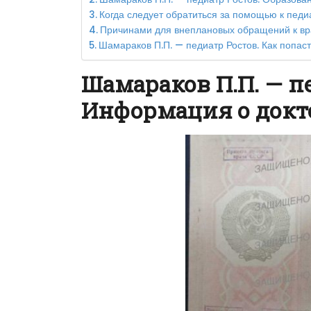
Когда следует обратиться за помощью к педи
Причинами для внеплановых обращений к вра
Шамараков П.П. — педиатр Ростов. Как попас
Шамараков П.П. — п
Информация о докт