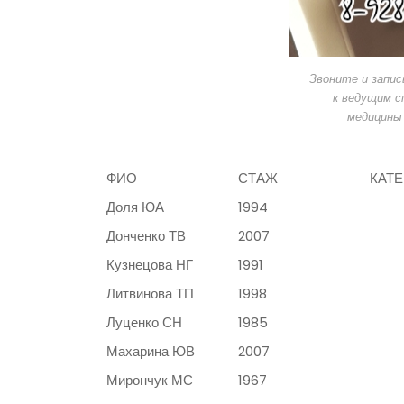
Звоните и запи
к ведущим с
медицины
ФИО
СТАЖ
КАТ
Доля ЮА
1994
Донченко ТВ
2007
Кузнецова НГ
1991
Литвинова ТП
1998
Луценко СН
1985
Махарина ЮВ
2007
Мирончук МС
1967