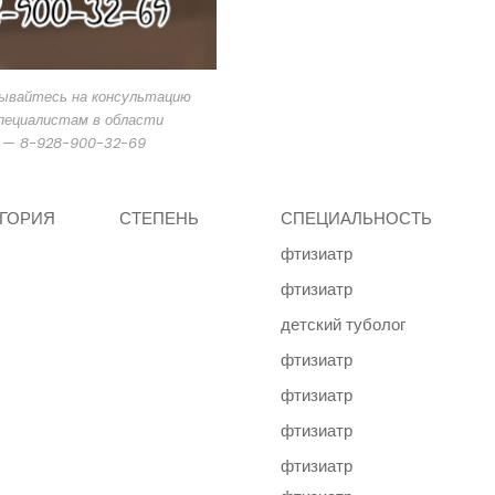
сывайтесь на консультацию
пециалистам в области
 — 8-928-900-32-69
ЕГОРИЯ
СТЕПЕНЬ
СПЕЦИАЛЬНОСТЬ
фтизиатр
фтизиатр
детский туболог
фтизиатр
фтизиатр
фтизиатр
фтизиатр