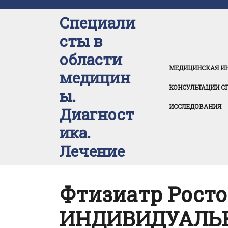
Перейти
к
Специали
содержимому
сты в
области
МЕДИЦИНСКАЯ И
медицин
КОНСУЛЬТАЦИИ С
ы.
ИССЛЕДОВАНИЯ
Диагност
ика.
Лечение
Фтизиатр Рост
ИНДИВИДУАЛЬ