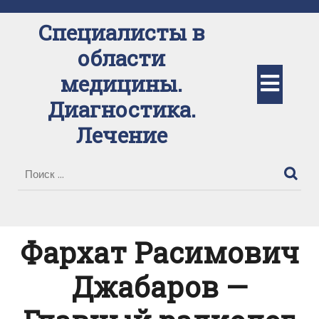
Перейти
к
Специалисты в
содержимому
области
Кно
медицины.
Диагностика.
Отк
Лечение
Фархат Расимович
Джабаров —