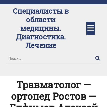
Перейти
к
Специалисты в
содержимому
области
Кно
медицины.
Диагностика.
Отк
Лечение
Травматолог —
ортопед Ростов —