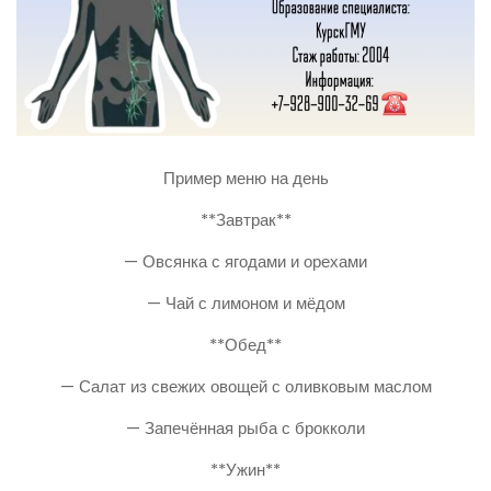
Пример меню на день
**Завтрак**
— Овсянка с ягодами и орехами
— Чай с лимоном и мёдом
**Обед**
— Салат из свежих овощей с оливковым маслом
— Запечённая рыба с брокколи
**Ужин**