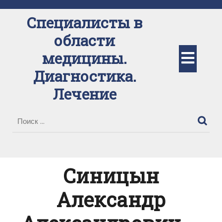
Перейти
к
Специалисты в
содержимому
области
Кно
медицины.
Диагностика.
Отк
Лечение
Синицын
Александр