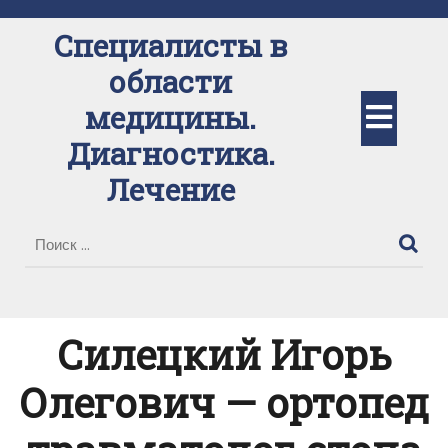
Перейти
к
Специалисты в
содержимому
области
Кно
медицины.
Диагностика.
Отк
Лечение
Силецкий Игорь
Олегович — ортопед