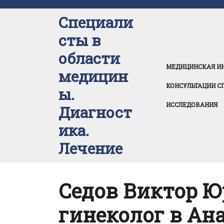
Перейти
к
Специали
содержимому
сты в
области
МЕДИЦИНСКАЯ И
медицин
КОНСУЛЬТАЦИИ С
ы.
ИССЛЕДОВАНИЯ
Диагност
ика.
Лечение
Седов Виктор Ю
гинеколог в Ан