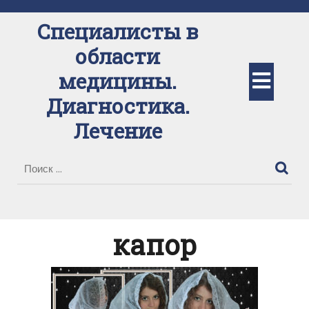
Перейти
к
Специалисты в
содержимому
области
Кно
медицины.
Диагностика.
Отк
Лечение
капор