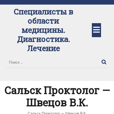
Перейти
к
Специалисты в
содержимому
области
Кно
медицины.
Диагностика.
Отк
Лечение
Сальск Проктолог —
Швецов В.К.
Сальск Проктолог — Швецов В.К.