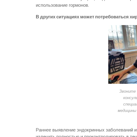
использование гормонов.
В других ситуациях может потребоваться хи
Звоните 
консул
специа
медицины
Раннее выявление эндокринных заболеваний и
излечить полностью и проконтролировать в те