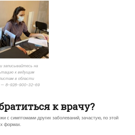
и записывайтесь на
ьтацию к ведущим
листам в области
 — 8-928-900-32-69
братиться к врачу?
и с симптомами других заболеваний, зачастую, по этой
ых формах.