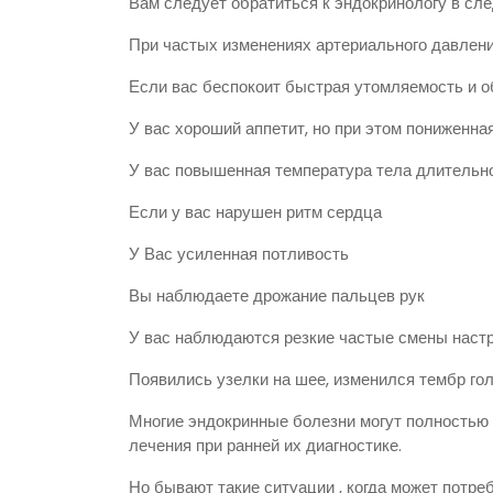
Вам следует обратиться к эндокринологу в сл
При частых изменениях артериального давлени
Если вас беспокоит быстрая утомляемость и 
У вас хороший аппетит, но при этом пониженна
У вас повышенная температура тела длительн
Если у вас нарушен ритм сердца
У Вас усиленная потливость
Вы наблюдаете дрожание пальцев рук
У вас наблюдаются резкие частые смены наст
Появились узелки на шее, изменился тембр го
Многие эндокринные болезни могут полностью
лечения при ранней их диагностике.
Но бывают такие ситуации , когда может потре