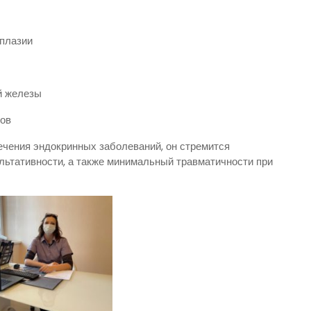
плазии
й железы
ков
ечения эндокринных заболеваний, он стремится
льтативности, а также минимальный травматичности при