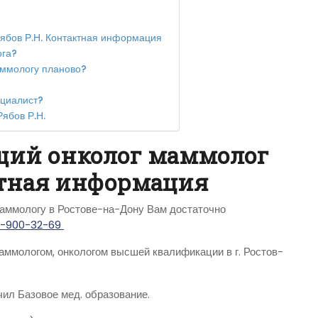
ябов Р.Н. Контактная информация
ога?
аммологу планово?
ециалист?
ябов Р.Н.
щий онколог маммолог
актная информация
маммологу в Ростове-на-Дону Вам достаточно
8-900-32-69
аммологом, онкологом высшей квалификации в г. Ростов-
чил Базовое мед. образование.