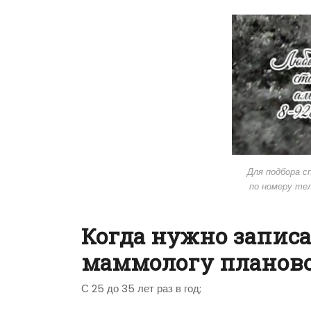
Для подбора с
по номеру те
Когда нужно записа
маммологу планов
С 25 до 35 лет раз в год;