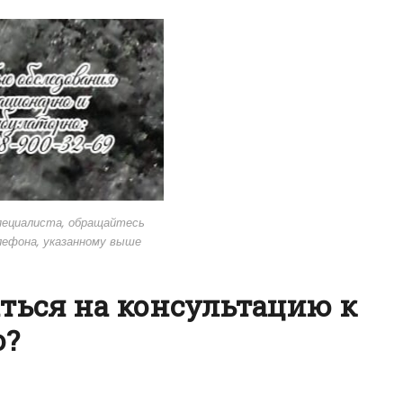
пециалиста, обращайтесь
лефона, указанному выше
ться на консультацию к
о?