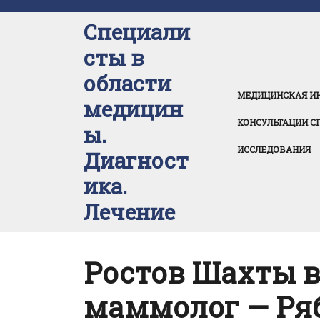
Перейти
к
Специали
содержимому
сты в
области
МЕДИЦИНСКАЯ И
медицин
КОНСУЛЬТАЦИИ С
ы.
ИССЛЕДОВАНИЯ
Диагност
ика.
Лечение
Ростов Шахты 
маммолог — Ряб