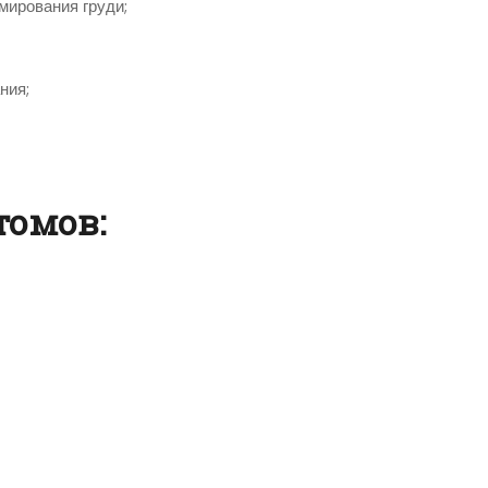
мирования груди;
ния;
омов: