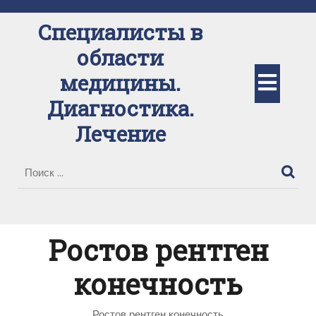
Перейти
к
Специалисты в
содержимому
области
Кно
медицины.
Диагностика.
Отк
Лечение
Ростов рентген
конечность
Ростов рентген конечность