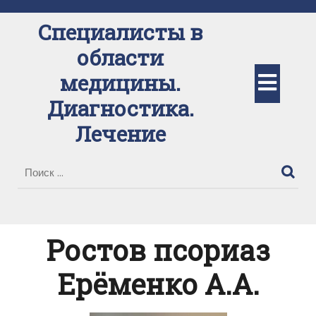
Перейти
к
Специалисты в
содержимому
области
Кно
медицины.
Диагностика.
Отк
Лечение
Ростов псориаз
Ерёменко А.А.