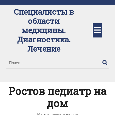
Перейти
к
Специалисты в
содержимому
области
Кно
медицины.
Диагностика.
Отк
Лечение
Ростов педиатр на
дом
Ростов педиатр на дом