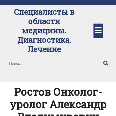
Перейти
к
Специалисты в
содержимому
области
Кно
медицины.
Диагностика.
Отк
Лечение
Ростов Онколог-
уролог Александр