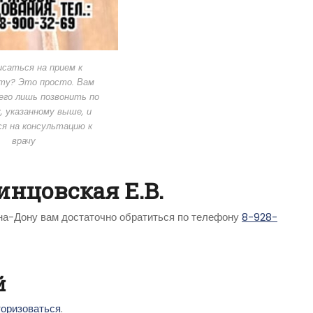
исаться на прием к
ту? Это просто. Вам
его лишь позвонить по
 указанному выше, и
я на консультацию к
врачу
инцовская Е.В.
-на-Дону вам достаточно обратиться по телефону
8-928-
й
торизоваться
.