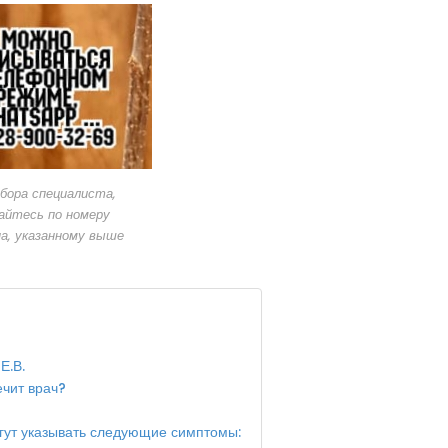
бора специалиста,
айтесь по номеру
а, указанному выше
Е.В.
ечит врач?
гут указывать следующие симптомы: