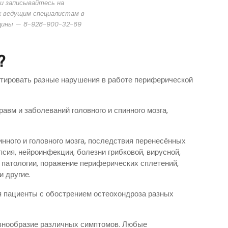
и записывайтесь на
к ведущим специалистам в
цины — 8-928-900-32-69
?
ктировать разные нарушения в работе периферической
вм и заболеваний головного и спинного мозга,
нного и головного мозга, последствия перенесённых
сия, нейроинфекции, болезни грибковой, вирусной,
патологии, поражение периферических сплетений,
 другие.
я пациенты с обострением остеохондроза разных
знообразие различных симптомов. Любые