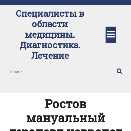
Перейти
к
Специалисты в
содержимому
области
Кно
медицины.
Диагностика.
Отк
Лечение
Ростов
мануальный