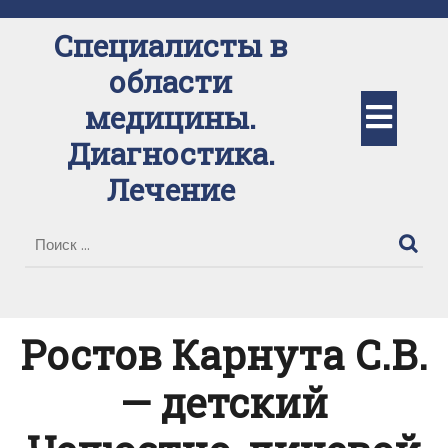
Перейти
к
Специалисты в
содержимому
области
Кно
медицины.
Диагностика.
Отк
Лечение
Ростов Карнута С.В.
— детский