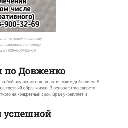
ть на прием к данному
, позвоните по номеру
а 8-928-900-32-69
и по Довженко
 собой внушение под гипнотическим действием. В
а трезвый образ жизни. В основу этого запрета
ного на конкретный срок. Врач укрепляет и
я успешной