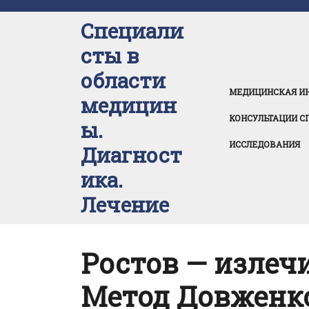
Перейти
к
Специали
содержимому
сты в
области
МЕДИЦИНСКАЯ И
медицин
КОНСУЛЬТАЦИИ С
ы.
ИССЛЕДОВАНИЯ
Диагност
ика.
Лечение
Ростов — излеч
Метод Довженк