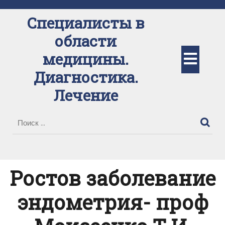
Перейти
к
Специалисты в
содержимому
области
Кно
медицины.
Диагностика.
Отк
Лечение
Ростов заболевание
эндометрия- проф