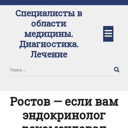
Перейти
к
Специалисты в
содержимому
области
Кно
медицины.
Диагностика.
Отк
Лечение
Ростов — если вам
эндокринолог