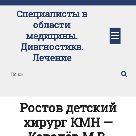
Перейти
к
Специалисты в
содержимому
области
Кно
медицины.
Диагностика.
Отк
Лечение
Ростов детский
хирург КМН —