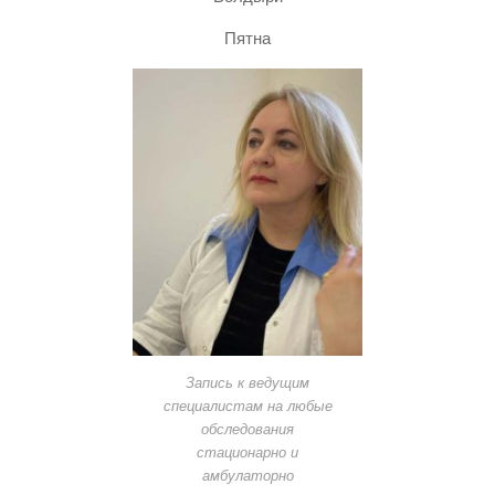
Пятна
Запись к ведущим
специалистам на любые
обследования
стационарно и
амбулаторно