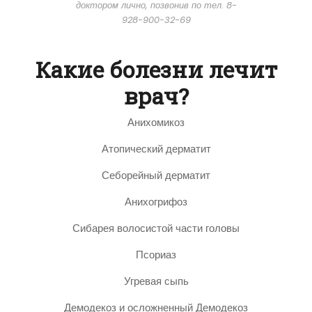
доктором лично, позвонив по тел. 8-
928-900-32-69
Какие болезни лечит
врач?
Анихомикоз
Атопический дерматит
Себорейный дерматит
Анихогрифоз
Сибарея волосистой части головы
Псориаз
Угревая сыпь
Демодекоз и осложненный Демодекоз