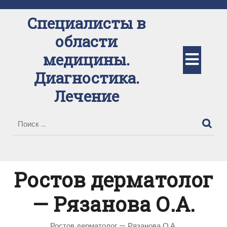
Перейти
к
Специалисты в
содержимому
области
Кно
медицины.
Диагностика.
Отк
Лечение
Ростов дерматолог
— Рязанова О.А.
Ростов дерматолог — Рязанова О.А.