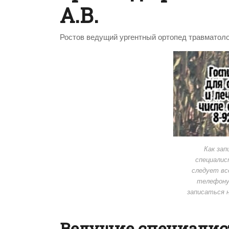
А.В.
Ростов ведущий ургентный ортопед травматоло
Как зап
специалис
следует вс
телефону,
записаться н
Ведущие специалис