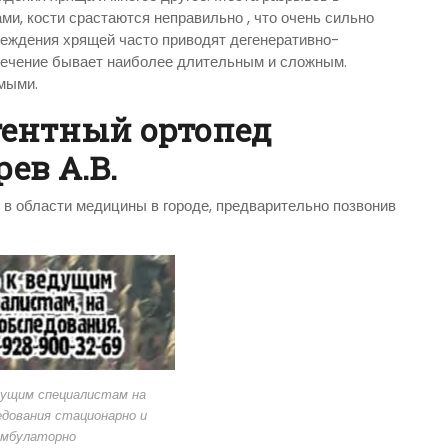
и, кости срастаются неправильно , что очень сильно
еждения хрящей часто приводят дегенеративно-
лечение бывает наиболее длительным и сложным.
мыми.
гентный ортопед
ев А.В.
в области медицины в городе, предварительно позвонив
дущим специалистам на
дования стационарно и
амбулаторно