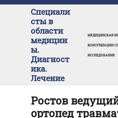
Перейти
к
Специали
содержимому
сты в
области
МЕДИЦИНСКАЯ И
медицин
КОНСУЛЬТАЦИИ С
ы.
ИССЛЕДОВАНИЯ
Диагност
ика.
Лечение
Ростов ведущи
ортопед травма