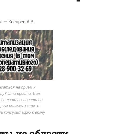
г — Косарев А.В.
исаться на прием к
ту? Это просто. Вам
его лишь позвонить по
 указанному выше, и
а консультацию к врачу
ты из области