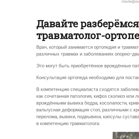
телефон
Давайте разберёмся
травматолог-ортопе
Врач, который занимается ортопедия и травма
различных травмах и заболеваниях опорно-дви
Это могут быть приобретённое врождённые пат
Консультация ортопеда необходимо для постан
В компетенцию специалиста сходятся заболеван
как сочетанная патология, кифоз сколиоз или л
врождёнными вывиха бедра, косолапости, крив
вальгусная деформация стоп, различными с кре
перелома, вывихи, подвывихи, капсулы сустава
в компетенцию травматолога.