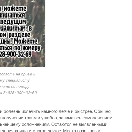
опасть на прием к
му специалисту,
оните по номеру
а 8-928-900-32-69
ли болезнь излечить намного легче и быстрее. Обычно,
 получении травм и ушибов, занимаюсь самолечением.
альнейшему осложнениям. Остаются не выявленными
ждения хряща и многое другое. Места разрывов в