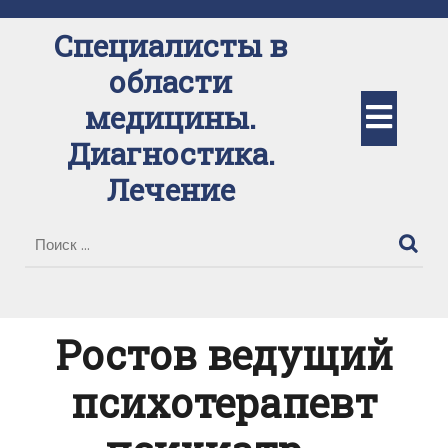
Перейти
к
Специалисты в
содержимому
области
Кно
медицины.
Диагностика.
Отк
Лечение
Ростов ведущий
психотерапевт