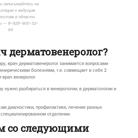
и записывайтесь на
ьтацию к ведущим
листам в области
ы — 8-928-900-32-
69
ч дерматовенеролог?
ру, врач дерматовенеролог занимается вопросами
нерическими болезнями, т.е. совмещает в себе 2
 врач венеролог.
у нужно разбираться в венерологии, в дерматологии и
сам диагностики, профилактики, лечение разных
 специализированном отделении.
м со следующими