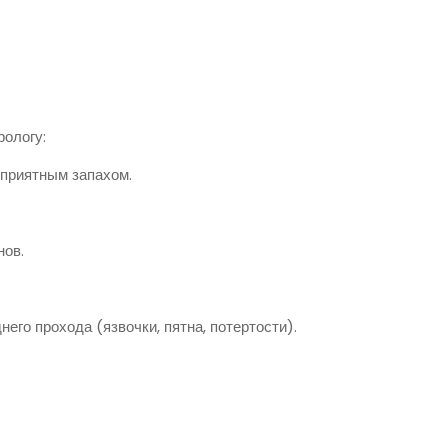
рологу:
еприятным запахом.
нов.
его прохода (язвочки, пятна, потертости).