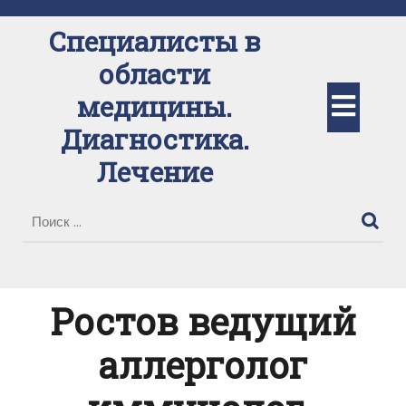
Перейти
к
Специалисты в
содержимому
области
Кно
медицины.
Диагностика.
Отк
Лечение
Ростов ведущий
аллерголог