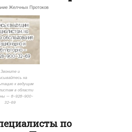
ание Желчных Протоков
Звоните и
исывайтесь на
ьтацию к ведущим
листам в области
ины — 8-928-900-
32-69
специалисты по