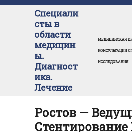
Перейти
к
Специали
содержимому
сты в
области
МЕДИЦИНСКАЯ И
медицин
КОНСУЛЬТАЦИИ С
ы.
ИССЛЕДОВАНИЯ
Диагност
ика.
Лечение
Ростов — Ведущ
Стентирование