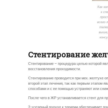
Как за
к сп
прос
всего 
телеф
выше,
консу
Стентирование жел
Стентирование – процедура целью которой явл
восстановления проходимости.
Стентирование проводится при мех. желтухе о
второй этап лечения, так как первым этапом 
способами и с ее помощью устраняют или сни
После чего в ЖР устанавливается стент для п
2-хэтапный подход к терапии обеспечивает по