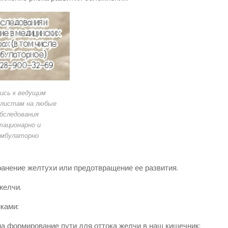
ись к ведущим
алистам на любые
бследования
тационарно и
амбулаторно
ранение желтухи или предотвращение ее развития.
желчи.
ками:
на формирование пути для оттока желчи в наш кишечник;