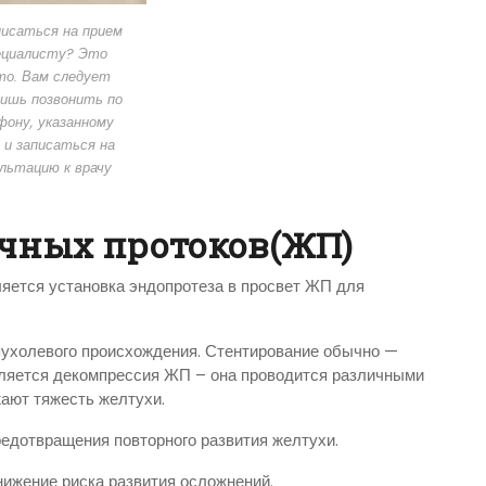
писаться на прием
ециалисту? Это
то. Вам следует
лишь позвонить по
ону, указанному
 и записаться на
льтацию к врачу
чных протоков(ЖП)
яется установка эндопротеза в просвет ЖП для
пухолевого происхождения. Стентирование обычно —
является декомпрессия ЖП – она проводится различными
жают тяжесть желтухи.
редотвращения повторного развития желтухи.
нижение риска развития осложнений.