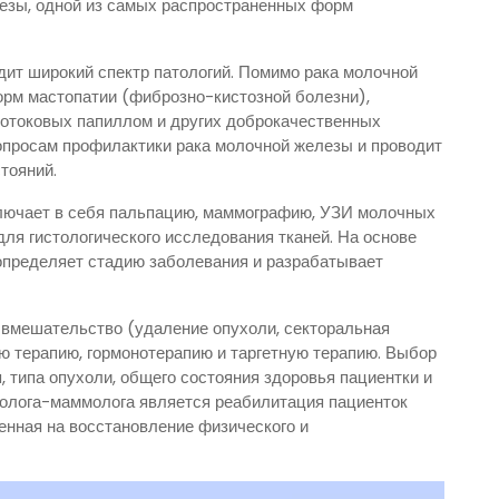
лезы, одной из самых распространенных форм
ит широкий спектр патологий. Помимо рака молочной
орм мастопатии (фиброзно-кистозной болезни),
ротоковых папиллом и других доброкачественных
вопросам профилактики рака молочной железы и проводит
тояний.
лючает в себя пальпацию, маммографию, УЗИ молочных
ля гистологического исследования тканей. На основе
определяет стадию заболевания и разрабатывает
 вмешательство (удаление опухоли, секторальная
ую терапию, гормонотерапию и таргетную терапию. Выбор
, типа опухоли, общего состояния здоровья пациентки и
колога-маммолога является реабилитация пациенток
енная на восстановление физического и