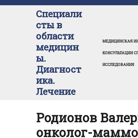
Перейти
к
Специали
содержимому
сты в
области
МЕДИЦИНСКАЯ И
медицин
КОНСУЛЬТАЦИИ С
ы.
ИССЛЕДОВАНИЯ
Диагност
ика.
Лечение
Родионов Валер
онколог-маммо