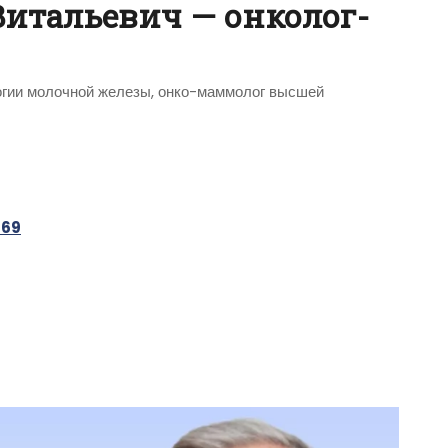
Витальевич — онколог-
е
логии молочной железы, онко-маммолог высшей
-69