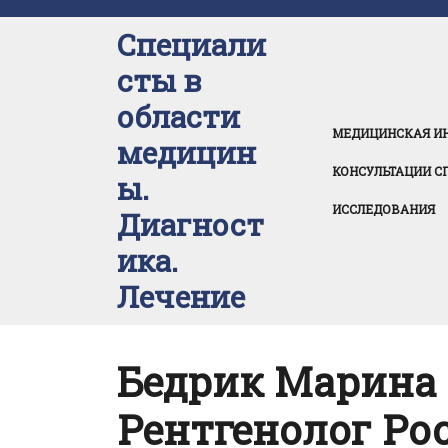
Перейти
к
Специали
содержимому
сты в
области
МЕДИЦИНСКАЯ И
медицин
КОНСУЛЬТАЦИИ С
ы.
ИССЛЕДОВАНИЯ
Диагност
ика.
Лечение
Бедрик Марина
Рентгенолог Ро