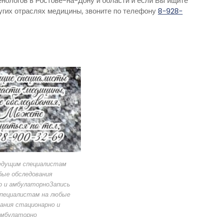
енологов в Ростове-на-Дону и области и если Вы ищите
гих отраслях медицины, звоните по телефону
8-928-
ведущим специалистам
бые обследования
о и амбулаторноЗапись
специалистам на любые
ания стационарно и
амбулаторно