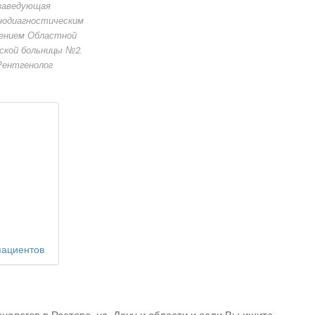
заведующая
нодиагностическим
ением Областной
ской больницы №2.
Рентгенолог
пациентов