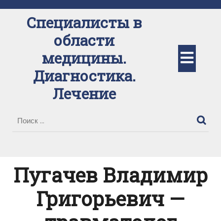
Перейти
к
Специалисты в
содержимому
области
Кно
медицины.
Диагностика.
Отк
Лечение
Пугачев Владимир
Григорьевич —