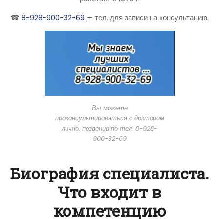
☎
8-928-900-32-69
— тел. для записи на консультацию.
Вы можете
проконсультироваться с доктором
лично, позвонив по тел. 8-928-
900-32-69
Биография специалиста.
Что входит в
компетенцию