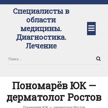
Перейти
к
Специалисты в
содержимому
области
Кно
медицины.
Диагностика.
Отк
Лечение
Пономарёв ЮК —
дерматолог Ростов
Пономарёв ЮК — дерматолог Ростов