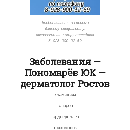
Чтобы попасть на прием к
данному специалисту,
позвоните по номеру телефона
8-928-900-32-69
Заболевания —
Пономарёв ЮК —
дерматолог Ростов
хламидиоз
гонорея
гарднереллез
трихомоноз