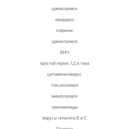
уреаплазмоз
кандидоз
сифилис
уреаплазмоз
ВИЧ
простой герпес 1,2,4 типа
цитомегаловирус
токсоплазмоз
микоплазмоз
трихомонады
вирусы гепатита В и С
Псориаз