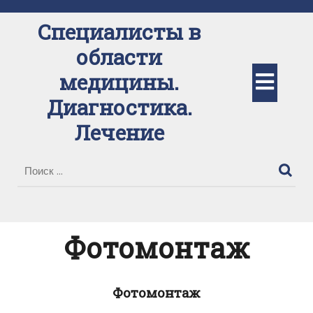
Перейти
к
Специалисты в
содержимому
области
Кно
медицины.
Диагностика.
Отк
Лечение
Фотомонтаж
Фотомонтаж