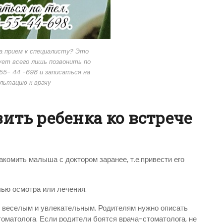
а прием к специалисту? Это
ует всего лишь позвонить по
55- 44 -698 и записаться на
льтацию к врачу
ить ребенка ко встрече
акомить малыша с доктором заранее, т.е.привести его
лью осмотра или лечения.
ни веселым и увлекательным. Родителям нужно описать
томатолога. Если родители боятся врача-стоматолога, не