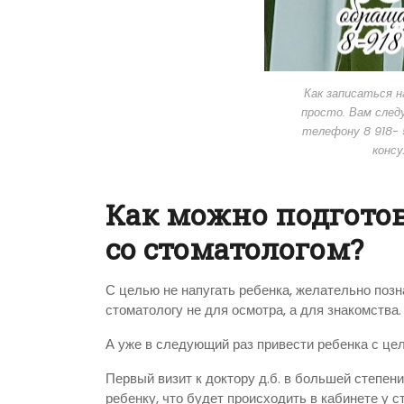
Как записаться н
просто. Вам след
телефону 8 918- 
консу
Как можно подготов
со стоматологом?
С целью не напугать ребенка, желательно позн
стоматологу не для осмотра, а для знакомства.
А уже в следующий раз привести ребенка с це
Первый визит к доктору д.б. в большей степе
ребенку, что будет происходить в кабинете у с