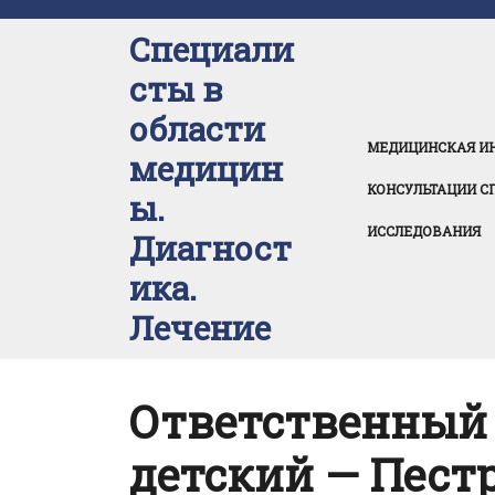
Перейти
к
Специали
содержимому
сты в
области
МЕДИЦИНСКАЯ И
медицин
КОНСУЛЬТАЦИИ С
ы.
ИССЛЕДОВАНИЯ
Диагност
ика.
Лечение
Ответственный
детский — Пест