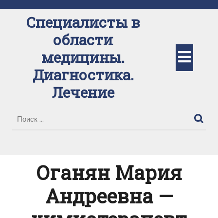
Перейти
к
Специалисты в
содержимому
области
Кно
медицины.
Диагностика.
Отк
Лечение
Оганян Мария
Андреевна —