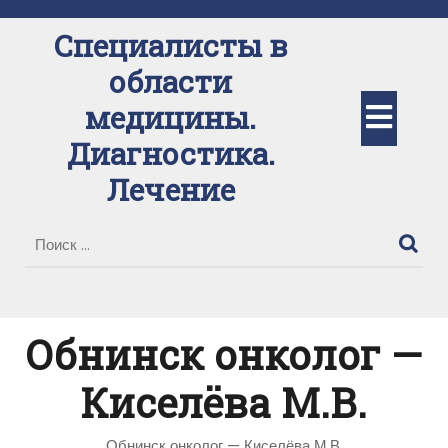
Перейти
к
Специалисты в
содержимому
области
Кно
медицины.
Диагностика.
Отк
Лечение
Обнинск онколог —
Киселёва М.В.
Обнинск онколог — Киселёва М.В.