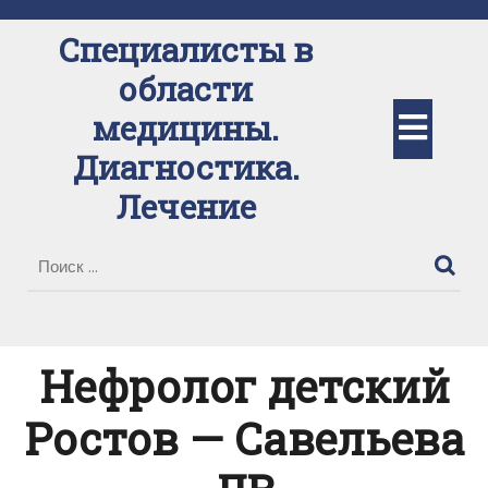
Перейти
к
Специалисты в
содержимому
области
Кно
медицины.
Диагностика.
Отк
Лечение
Нефролог детский
Ростов — Савельева