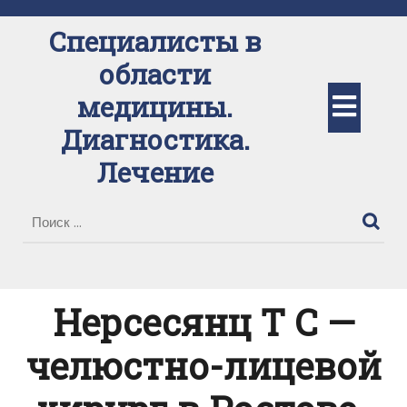
Перейти
к
Специалисты в
содержимому
области
Кно
медицины.
Диагностика.
Отк
Лечение
Нерсесянц Т С —
челюстно-лицевой