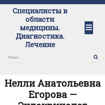
Перейти
к
Специалисты в
содержимому
области
Кно
медицины.
Диагностика.
Отк
Лечение
Нелли Анатольевна
Егорова —