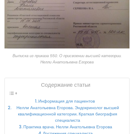
Выписка из приказа 550. О присвоении высшей категории.
Нелли Анатольевна Егорова
Содержание статьи
Информация для пациентов
Нелли Анатольевна Егорова. Эндокринолог высшей
квалификационной категории. Краткая биография
специалиста
Практика врача. Нелли Анатольевна Егорова
Достижения специалиста