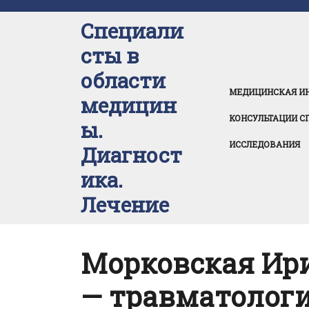
Перейти
к
Специали
содержимому
сты в
области
МЕДИЦИНСКАЯ И
медицин
КОНСУЛЬТАЦИИ С
ы.
ИССЛЕДОВАНИЯ
Диагност
ика.
Лечение
Морковская Ир
— травматологи