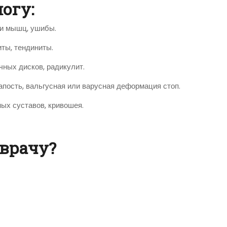
огу:
 и мышц, ушибы.
иты, тендиниты.
чных дисков, радикулит.
апость, вальгусная или варусная деформация стоп.
ых суставов, кривошея.
 врачу?