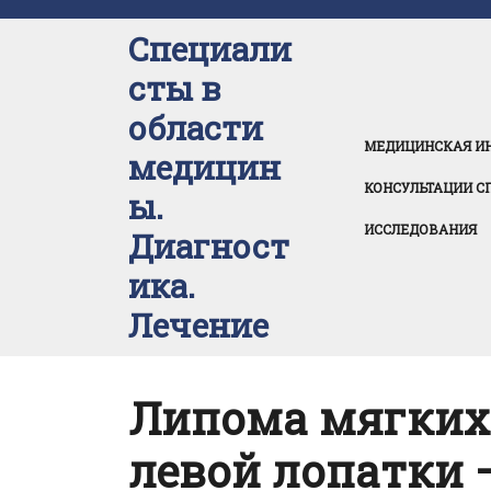
Перейти
к
Специали
содержимому
сты в
области
МЕДИЦИНСКАЯ И
медицин
КОНСУЛЬТАЦИИ С
ы.
ИССЛЕДОВАНИЯ
Диагност
ика.
Лечение
Липома мягких
левой лопатки 