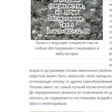
н
о
и
л
н
о
л
Запись к ведущим специалистам на
Л
любые обследования стационарно и
о
амбулаторно
В
к
м
вырасти до размера головы маленького ребенк
округлой, может быть овальной, легко прощупы
отличающая липому от других новообразований
Липома имеет не самый лучший косметический 
До определенного момента ее появлением не д
опухоль не подвергается постоянному воздейс
просто необходимым.