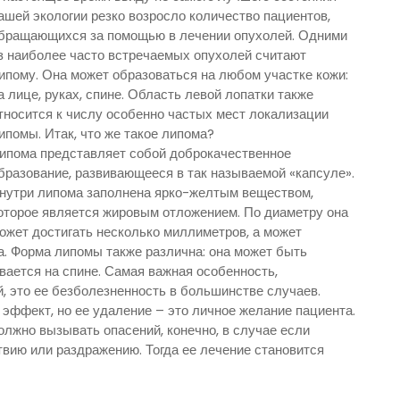
ашей экологии резко возросло количество пациентов,
бращающихся за помощью в лечении опухолей. Одними
з наиболее часто встречаемых опухолей считают
ипому. Она может образоваться на любом участке кожи:
а лице, руках, спине. Область левой лопатки также
тносится к числу особенно частых мест локализации
ипомы. Итак, что же такое липома?
ипома представляет собой доброкачественное
бразование, развивающееся в так называемой «капсуле».
нутри липома заполнена ярко-желтым веществом,
оторое является жировым отложением. По диаметру она
ожет достигать несколько миллиметров, а может
а. Форма липомы также различна: она может быть
вается на спине. Самая важная особенность,
, это ее безболезненность в большинстве случаев.
эффект, но ее удаление – это личное желание пациента.
олжно вызывать опасений, конечно, в случае если
твию или раздражению. Тогда ее лечение становится