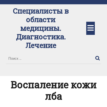
Перейти
к
Специалисты в
содержимому
области
Кно
медицины.
Диагностика.
Отк
Лечение
Воспаление кожи
лба