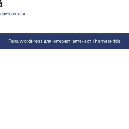
й
торизоваться
.
Тема WordPress для интернет-аптеки
от ThemesPride