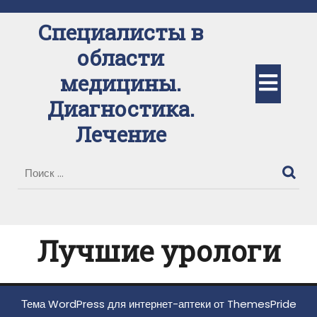
Перейти
к
Специалисты в
содержимому
области
Кно
медицины.
Диагностика.
Отк
Лечение
Лучшие урологи
Тема WordPress для интернет-аптеки
от ThemesPride