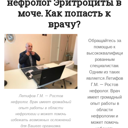
нефролог Эритроциты в
моче. Как попасть к
врачу?
Обращайтесь за
помощью к
высококвалифици
рованным
специалистам.
Одним из таких
является Летифов
Г.М. — Ростов
нефролог. Врач
Летифов Г.М. — Ростов
имеет громадный
нефролог. Врач имеет громадный
опыт работы в
опыт работы в области
области
нефрологии и может помочь
нефрологии и
избежать возможных осложнений
может помочь
для Вашего организма.