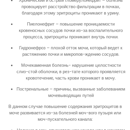
Хронический и острый гломерулонефрит – болезнь
провоцирует расстройство фильтрации в почках,
благодаря этому эритроциты проникают в урину.
Пиелонефрит – повышение проницаемости
кровеносных сосудов почки из-за воспалительного
процесса, эритроциты проникают внутрь почки.
Гидронефроз – плохой отток мочи, который ведет к
растяжению почки и микропов-ждению сосудов.
Мочекаменная болезнь- нарушение целостности
слиз-стой оболочки, в рез-тате которого проявляется
кровотечение, часть крови проникает в мочу.
Постренальные – причины, вызванные заболеванием
мочевыводящих путей
В данном случае повышение содержания эритроцитов в
моче развивается из-за болезней моч-вого пузыря или
моч-пускательного канала: