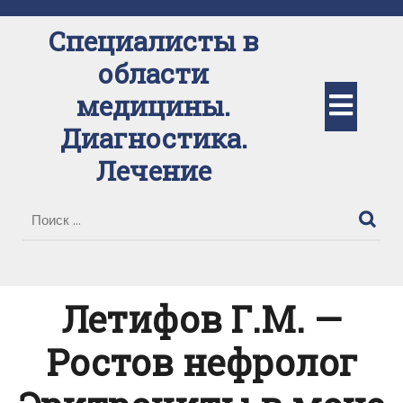
Перейти
к
Специалисты в
содержимому
области
Кно
медицины.
Диагностика.
Отк
Лечение
Летифов Г.М. —
Ростов нефролог