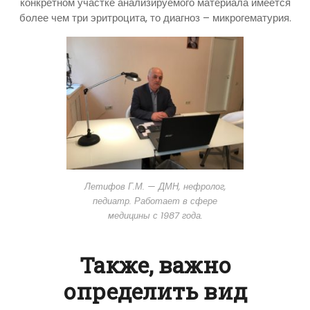
конкретном участке анализируемого материала имеется
более чем три эритроцита, то диагноз – микрогематурия.
Летифов Г.М. — ДМН, нефролог,
педиатр. Работает в сфере
медицины с 1987 года.
Также, важно
определить вид