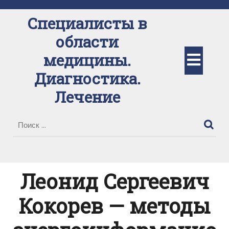
Перейти
к
Специалисты в
содержимому
области
Кно
медицины.
Диагностика.
Отк
Лечение
Леонид Сергеевич
Кокорев — методы