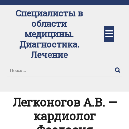
Перейти
к
Специалисты в
содержимому
области
Кно
медицины.
Диагностика.
Отк
Лечение
Легконогов А.В. —
кардиолог