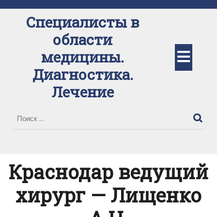
Перейти
к
Специалисты в
содержимому
области
Кно
медицины.
Диагностика.
Отк
Лечение
Краснодар ведущий
хирург — Лищенко